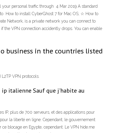
ll your personal traffic through 4 Mar 2019 A standard
y to How to install CyberGhost 7 for Mac OS; ☆ How to
ate Network, is a private network you can connect to
on if the VPN connection accidently drops. You can enable
o business in the countries listed
d L2TP VPN protocols.
ip italienne Sauf que j'habite au
s IP, plus de 700 serveurs, et des applications pour
pour la liberté en ligne. Cependant, le gouvernement
ir ce blocage en Egypte, cependant. Le VPN hide.me