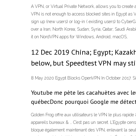
A VPN, or Virtual Private Network, allows you to create 
VPN is not enough to access blocked sites in Egypt as 
sign up (new users) or log-in ( existing users) to Cyb
over a Iran; North Korea; Sudan; Syria; Qatar; Saudi Ara
it on NordVPN apps for Windows, Android, macOS,
12 Dec 2019 China; Egypt; Kazakhs
below, but Speedtest VPN may sti
8 May 2020 Egypt Blocks OpenVPN In October 2017. Sin
Youtube me pète les cacahuètes avec leu
québecDonc pourquoi Google me détecte 
Golden Frog offre aux utilisateurs le VPN le plus rapid
appareils bureaux & … C’est pas un secret. L’Egypte cen
bloque également maintenant des VPN, enlevant la seule