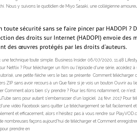
Aichi. Nous y suivons le quotidien de Miyo Sasaki, une collégienne amo
toute sécurité sans se faire pincer par HADOPI ? De
ection des droits sur Internet (HADOPI) envoie des 
nt des œuvres protégés par les droits d’auteurs.
ne technique toute simple. Business Insider 06/07/2020, 11:48 Lifestyl
ur Netflix ? Pour télécharger un film ou l'épisode d'une série, accédez à s
autorisé, une petite flèche vers le bas se présente Comment télécharger 
 ZIP sans avoir recours à un Que faire si je vois un bouton Ouvrir au lieu
er Comment alors bien s'y prendre ? Pour les films notamment, ce n'est p
uTube sans pour autant s'embarrasser d'un logiciel 24 févr. 2017 Pour t
t d'une vidéo Facebook sans quitter Le téléchargement se fait facilement 
lement et efficacement, alors n'hésitez pas à vous rendre sur PlayVOD.co
xiste de nombreuses façons aujourd'hui de télécharger et Comment enregistr
t pour prendre en