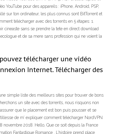
éo YouTube pour des appareils : iPhone, Android, PSP,
allé sur ton ordinateur, les plus connus sont BitTorrent et
Comment télécharger avec des torrents en 5 étapes: 1.
r cineaste sans se prendre la tete en direct download
necologue et de sa mere sans profession qui ne voient la
s pouvez télécharger une vidéo
nnexion Internet. Télécharger des
 une simple liste des meilleurs sites pour trouver de bons
cherchons un site avec des torrents, nous risquons non
s’assurer que le placement est bon puis pousser et se
 gentillesse de m’ expliquer comment télécharger NordVPN
 novembre 2018. Hello, Que ce soit depuis la France
imation Fantastique Romance . L’histoire prend place