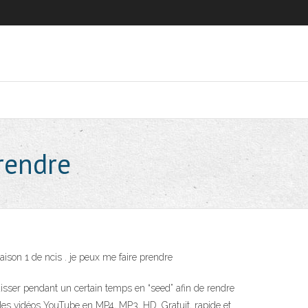
rendre
saison 1 de ncis . je peux me faire prendre
isser pendant un certain temps en “seed” afin de rendre
 des vidéos YouTube en MP4, MP3, HD. Gratuit, rapide et