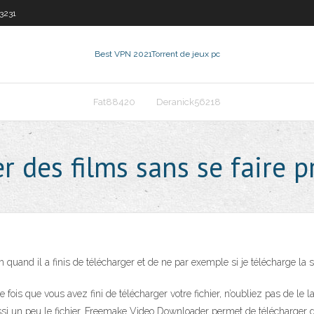
83231
Best VPN 2021
Torrent de jeux pc
Fat88420
Deranick56218
 des films sans se faire p
quand il a finis de télécharger et de ne par exemple si je télécharge la 
s que vous avez fini de télécharger votre fichier, n’oubliez pas de le la
aussi un peu le fichier. Freemake Video Downloader permet de télécharger