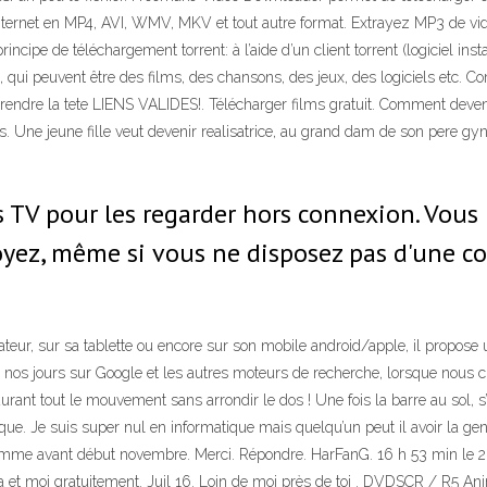
Internet en MP4, AVI, WMV, MKV et tout autre format. Extrayez MP3 de vid
ncipe de téléchargement torrent: à l’aide d’un client torrent (logiciel inst
ts, qui peuvent être des films, des chansons, des jeux, des logiciels etc. 
endre la tete LIENS VALIDES!. Télécharger films gratuit. Comment deveni
s. Une jeune fille veut devenir realisatrice, au grand dam de son pere gy
es TV pour les regarder hors connexion. Vou
oyez, même si vous ne disposez pas d'une co
ateur, sur sa tablette ou encore sur son mobile android/apple, il propose
de nos jours sur Google et les autres moteurs de recherche, lorsque nous 
durant tout le mouvement sans arrondir le dos ! Une fois la barre au sol, 
isque. Je suis super nul en informatique mais quelqu’un peut il avoir la
omme avant début novembre. Merci. Répondre. HarFanG. 16 h 53 min le 28
ja et moi gratuitement. Juil 16. Loin de moi près de toi . DVDSCR / R5 An