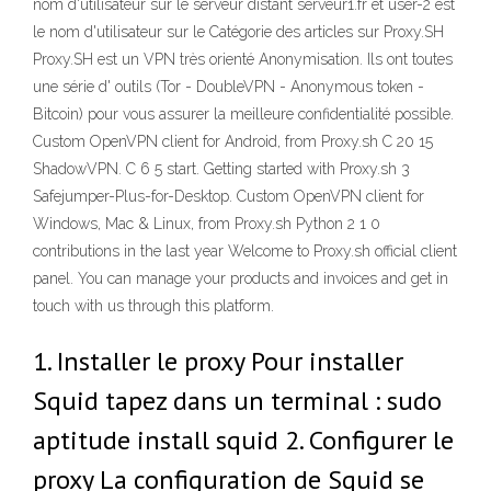
nom d'utilisateur sur le serveur distant serveur1.fr et user-2 est
le nom d'utilisateur sur le Catégorie des articles sur Proxy.SH
Proxy.SH est un VPN très orienté Anonymisation. Ils ont toutes
une série d' outils (Tor - DoubleVPN - Anonymous token -
Bitcoin) pour vous assurer la meilleure confidentialité possible.
Custom OpenVPN client for Android, from Proxy.sh C 20 15
ShadowVPN. C 6 5 start. Getting started with Proxy.sh 3
Safejumper-Plus-for-Desktop. Custom OpenVPN client for
Windows, Mac & Linux, from Proxy.sh Python 2 1 0
contributions in the last year Welcome to Proxy.sh official client
panel. You can manage your products and invoices and get in
touch with us through this platform.
1. Installer le proxy Pour installer
Squid tapez dans un terminal : sudo
aptitude install squid 2. Configurer le
proxy La configuration de Squid se